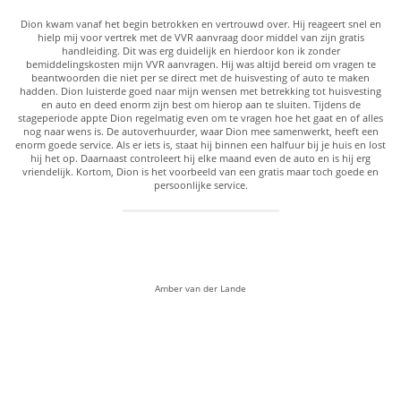
Dion kwam vanaf het begin betrokken en vertrouwd over. Hij reageert snel en
hielp mij voor vertrek met de VVR aanvraag door middel van zijn gratis
handleiding. Dit was erg duidelijk en hierdoor kon ik zonder
bemiddelingskosten mijn VVR aanvragen. Hij was altijd bereid om vragen te
beantwoorden die niet per se direct met de huisvesting of auto te maken
hadden. Dion luisterde goed naar mijn wensen met betrekking tot huisvesting
en auto en deed enorm zijn best om hierop aan te sluiten. Tijdens de
stageperiode appte Dion regelmatig even om te vragen hoe het gaat en of alles
nog naar wens is. De autoverhuurder, waar Dion mee samenwerkt, heeft een
enorm goede service. Als er iets is, staat hij binnen een halfuur bij je huis en lost
hij het op. Daarnaast controleert hij elke maand even de auto en is hij erg
vriendelijk. Kortom, Dion is het voorbeeld van een gratis maar toch goede en
persoonlijke service.
Amber van der Lande