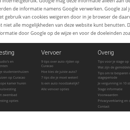
en internetgebruik. Google mag deze informatie alleen aan 
e derden de informatie namens Google verwerken. Google zal
t gebruik van cookies weigeren door in je browser de daarvo
icht niet alle mogelijkheden van deze website kunt benutten
formatie door Google op de wijze en voor de doeleinden zo
esting
Vervoer
Overig
udio's en
9 tips over auto rijden op
Tips voor je stage op
enten
Curacao
Wat zijn de gemiddel
ge studentenhuizen
Hoe kies de juiste auto?
Tips om te besparen 
uizen op Curacao
7 tips die je moet weten!
stageperiode
kope kamer huren
Is een auto noodzakelijk?
Je vergunning in 10 
huisvesting
Alle vervoer opties
Stage informatie
et zwembad
Voorwaarden
esting opties
Privacyverklaring en 
Contact