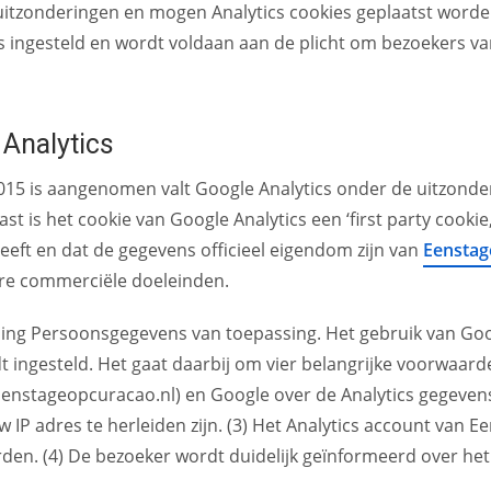
e uitzonderingen en mogen Analytics cookies geplaatst wor
 is ingesteld en wordt voldaan aan de plicht om bezoekers v
 Analytics
015 is aangenomen valt Google Analytics onder de uitzonder
t is het cookie van Google Analytics een ‘first party cookie
eft en dat de gegevens officieel eigendom zijn van
Eenstag
ere commerciële doeleinden.
ng Persoonsgegevens van toepassing. Het gebruik van Goog
t ingesteld. Het gaat daarbij om vier belangrijke voorwaar
enstageopcuracao.nl) en Google over de Analytics gegevens
IP adres te herleiden zijn. (3) Het Analytics account van E
en. (4) De bezoeker wordt duidelijk geïnformeerd over het 