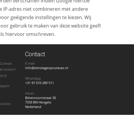
derden verschaffen indien Google hiertoe
 je IP-adres niet combineren met andere
or geëigende instellingen te kiezen. Wij
. Door gebruik te maken van deze website geeft
als hiervoor omschreven.
Contact
 Curacao
E-mail
info@eenstageopcuracao.nl
de kosten?
op je
WhatsApp
+31 97 010 280 511
stappen
Adres
Bittervoornstraat 30
7559 BN Hengelo
cookies
Nederland