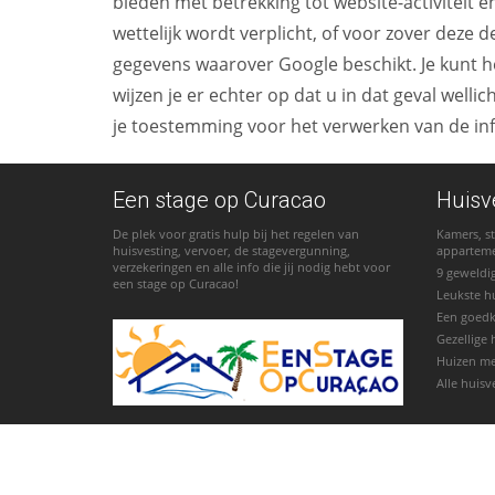
bieden met betrekking tot website-activiteit 
wettelijk wordt verplicht, of voor zover dez
gegevens waarover Google beschikt. Je kunt he
wijzen je er echter op dat u in dat geval well
je toestemming voor het verwerken van de in
Een stage op Curacao
Huisv
De plek voor gratis hulp bij het regelen van
Kamers, st
huisvesting, vervoer, de stagevergunning,
appartem
verzekeringen en alle info die jij nodig hebt voor
9 geweldi
een stage op Curacao!
Leukste h
Een goed
Gezellige 
Huizen m
Alle huisv