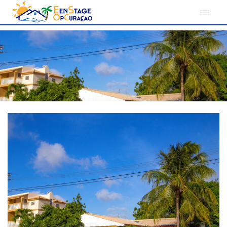
Home
Curacao
Hugenholtzweg
Kamer 7