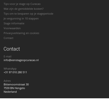
Tips voor je stage op Curacao
Wat zijn de gemiddelde kosten?
Tips om te besparen op je stageperiode
Je vergunning in 10 stappen
Stage informatie
Voorwaarden
Privacyverklaring en cookies
Contact
Contact
E-mail
info@eenstageopcuracao.nl
WhatsApp
+31 97 010 280 511
Adres
Bittervoornstraat 30
7559 BN Hengelo
Nederland