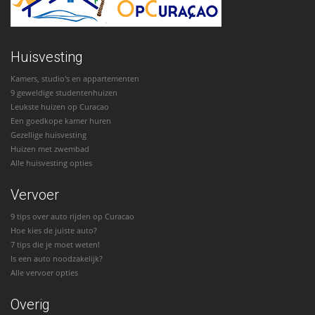
Huisvesting
Kamers, studio's en appartementen
9 geweldige studentenhuizen
Leukste huizen op Curacao
Een goedkope kamer huren
Gezellige huisvesting
Huizen met zwembad
Alle huisvesting opties
Vervoer
9 tips over auto rijden op Curacao
Hoe kies de juiste auto?
7 tips die je moet weten!
Is een auto noodzakelijk?
Alle vervoer opties
Overig