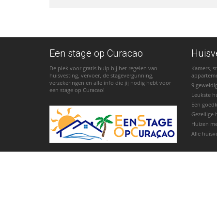
Een stage op Curacao
Huisv
De plek voor gratis hulp bij het regelen van
Kamers, st
huisvesting, vervoer, de stagevergunning,
appartem
verzekeringen en alle info die jij nodig hebt voor
9 geweldi
een stage op Curacao!
Leukste h
Een goed
Gezellige 
Huizen m
Alle huisv