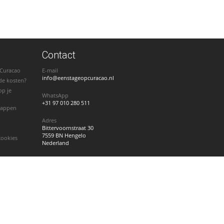
Contact
 Curacao
E-mail
info@eenstageopcuracao.nl
de kosten?
op je
WhatsApp
+31 97 010 280 511
stappen
Adres
Bittervoornstraat 30
7559 BN Hengelo
cookies
Nederland