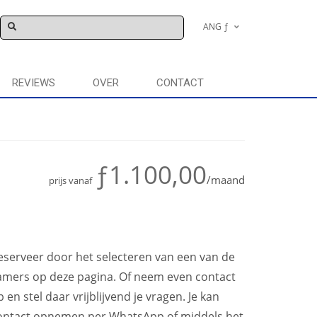
ANG ƒ
€
REVIEWS
OVER
CONTACT
ƒ1.100,00
/maand
prijs vanaf
eserveer door het selecteren van een van de
amers op deze pagina. Of neem even contact
p en stel daar vrijblijvend je vragen. Je kan
ontact opnemen per WhatsApp of middels het