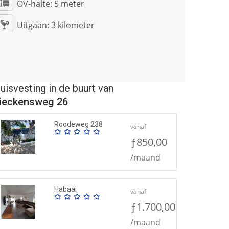
OV-halte:
5 meter
Uitgaan:
3 kilometer
uisvesting in de buurt van
ieckensweg 26
Roodeweg 238
vanaf
ƒ850,00
/maand
Habaai
vanaf
ƒ1.700,00
/maand