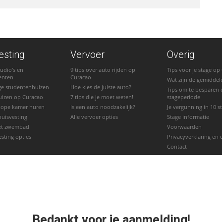
esting
Vervoer
Overig
udio's en
9 tips over auto rijden op
Tips voor je stage op
enten
Curacao
Wat zijn de gemiddel
ge studentenhuizen
Hoe kies de juiste auto?
Tips om te besparen 
uizen op Curacao
7 tips die je moet weten!
stageperiode
kope kamer huren
Is een auto noodzakelijk?
Je vergunning in 10 
huisvesting
Alle vervoer opties
Stage informatie
et zwembad
Voorwaarden
esting opties
Privacyverklaring en 
Contact
Bedankt voor je aanmelding!