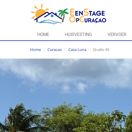
HOME
HUISVESTING
VERVOER
Home
Curacao
Casa Luna
Studio 45