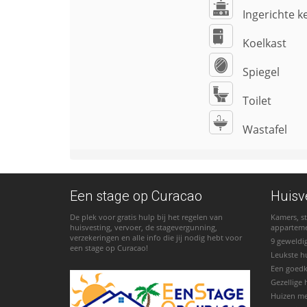
Ingerichte k
Koelkast
Spiegel
Toilet
Wastafel
Een stage op Curacao
Huisv
De plek voor gratis hulp bij het regelen van
Kamers, st
huisvesting, vervoer, de stagevergunning,
appartem
verzekeringen en alle info die jij nodig hebt voor
9 geweldi
een stage op Curacao!
Leukste h
Een goed
Gezellige 
Huizen m