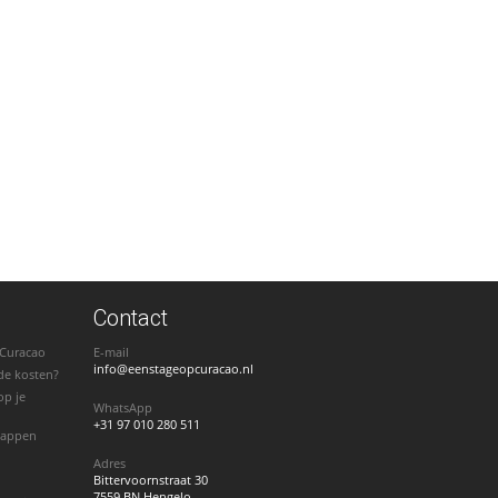
Contact
 Curacao
E-mail
info@eenstageopcuracao.nl
de kosten?
op je
WhatsApp
+31 97 010 280 511
stappen
Adres
Bittervoornstraat 30
7559 BN Hengelo