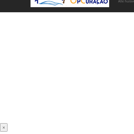
Alle huisv
×