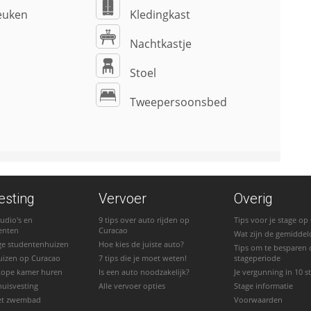
euken
Kledingkast
Nachtkastje
Stoel
Tweepersoonsbed
esting
Vervoer
Overig
udio's en
9 tips over auto rijden op
Tips voor je stage op
enten
Curacao
Wat zijn de gemiddel
ge studentenhuizen
Hoe kies de juiste auto?
Tips om te besparen 
uizen op Curacao
7 tips die je moet weten!
stageperiode
kope kamer huren
Is een auto noodzakelijk?
Je vergunning in 10 
huisvesting
Alle vervoer opties
Stage informatie
et zwembad
Voorwaarden