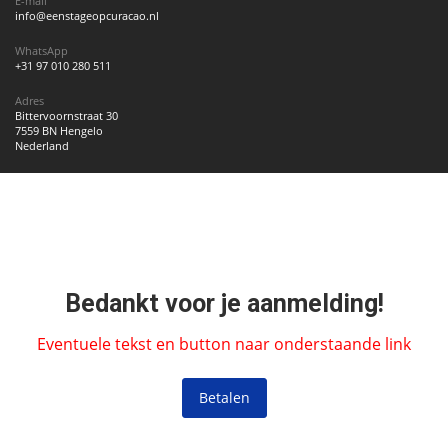
E-mail
info@eenstageopcuracao.nl
WhatsApp
+31 97 010 280 511
Adres
Bittervoornstraat 30
7559 BN Hengelo
Nederland
Bedankt voor je aanmelding!
Eventuele tekst en button naar onderstaande link
Betalen