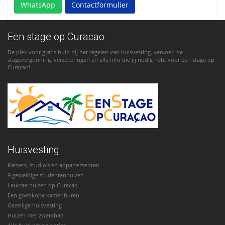
WhatsApp
Contactformulier
Een stage op Curacao
De plek voor gratis hulp bij het regelen van huisvesting, vervoer, de
stagevergunning, verzekeringen en alle info die jij nodig hebt voor een stage op
Curacao!
Huisvesting
Kamers, studio's en appartementen
9 geweldige studentenhuizen
Leukste huizen op Curacao
Een goedkope kamer huren
Gezellige huisvesting
Huizen met zwembad