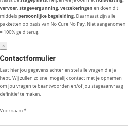
Naast de
stageplaats
, helpen we je ook met
huisvesting
,
vervoer
,
stagevergunning
,
verzekeringen
en doen dit
middels
persoonlijke begeleiding
. Daarnaast zijn alle
pakketten op basis van No Cure No Pay.
Niet aangenomen
= 100% geld terug
.
×
Contactformulier
Laat hier jou gegevens achter en stel alle vragen die je
hebt. Wij zullen zo snel mogelijk contact met je opnemen
om jou vragen te beantwoorden en/of jou stageaanvraag
definitief te maken.
Voornaam *