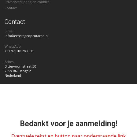
Privacyverklaring en cookies
Contact
Contact
E-mail
info@eenstageopcuracao.nl
WhatsApp
+31 97 010 280 511
Adres
Bittervoornstraat 30
7559 BN Hengelo
Nederland
Bedankt voor je aanmelding!
Eventuele tekst en button naar onderstaande link