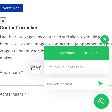
×
Contactformulier
Laat hier jou gegevens achter en stel alle vragen die je
hebt! Ik zal zo snel mogelijk contact met je opnemen om jou
vragen te beantwoorden en/of jou reservering definitief te
Stage lopen op Curacao?
maken.
Stel hier al je vragen!
Voornaam *
Achternaam *