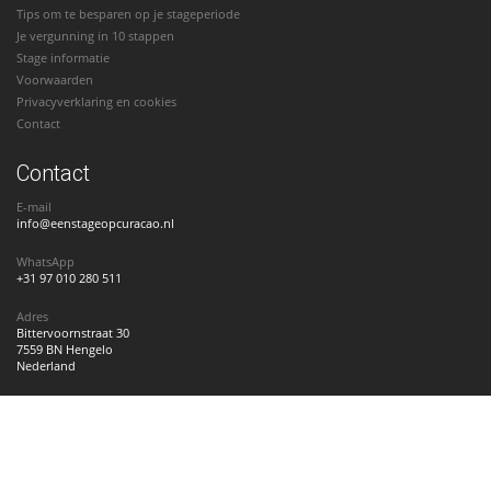
Tips om te besparen op je stageperiode
Je vergunning in 10 stappen
Stage informatie
Voorwaarden
Privacyverklaring en cookies
Contact
Contact
E-mail
info@eenstageopcuracao.nl
WhatsApp
+31 97 010 280 511
Adres
Bittervoornstraat 30
7559 BN Hengelo
Nederland