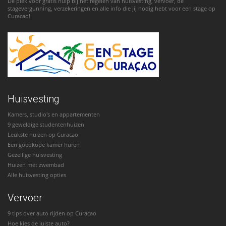
De plek voor gratis hulp bij het regelen van huisvesting, vervoer, de
stagevergunning, verzekeringen en alle info die jij nodig hebt voor een stage op
Curacao!
Huisvesting
Kamers, studio's en appartementen
9 geweldige studentenhuizen
Leukste huizen op Curacao
Een goedkope kamer huren
Gezellige huisvesting
Huizen met zwembad
Alle huisvesting opties
Vervoer
9 tips over auto rijden op Curacao
Hoe kies de juiste auto?