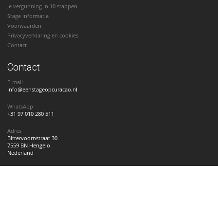
Je vergunning in 10 stappen
Stage informatie
Voorwaarden
Privacyverklaring en cookies
Contact
Contact
E-mail
info@eenstageopcuracao.nl
WhatsApp
+31 97 010 280 511
Adres
Bittervoornstraat 30
7559 BN Hengelo
Nederland