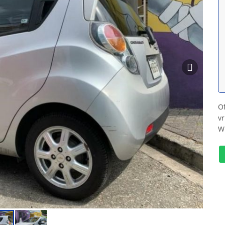
Of
vr
W