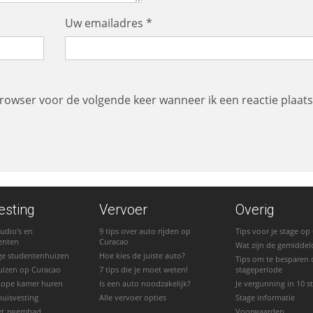
Uw emailadres *
browser voor de volgende keer wanneer ik een reactie plaats
esting
Vervoer
Overig
udio's en
9 tips over auto rijden op
Tips voor je stage op
enten
Curacao
Wat zijn de gemiddel
ge studentenhuizen
Hoe kies de juiste auto?
Tips om te besparen 
uizen op Curacao
7 tips die je moet weten!
stageperiode
kope kamer huren
Is een auto noodzakelijk?
Je vergunning in 10 
huisvesting
Alle vervoer opties
Stage informatie
et zwembad
Voorwaarden