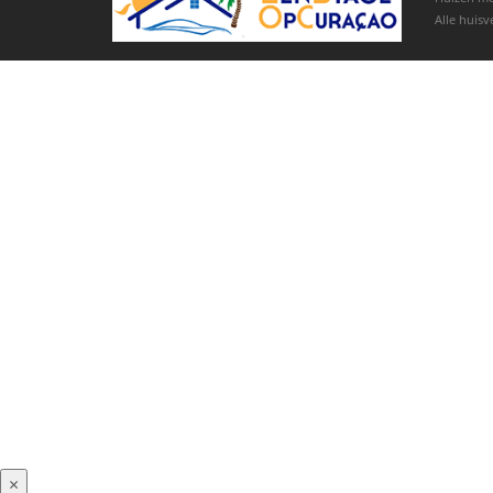
Alle huisv
×