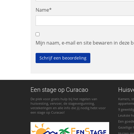
Name*
Mijn naam, e-mail en site bewaren in deze 
Een stage op Curacao
Huisv
De plek voor gratis hulp bij het regelen van
Kamers, st
huisvesting, vervoer, de stagevergunning,
appartem
verzekeringen en alle info die jij nodig hebt voor
9 geweldi
een stage op Curacao!
Leukste h
Een goed
Gezellige 
Huizen m