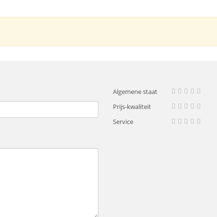
Algemene staat
Prijs-kwaliteit
verhouding
Service