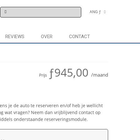
ANG ƒ
€
REVIEWS
OVER
CONTACT
ƒ945,00
/maand
Prijs
ns je de auto te reserveren en/of heb je wellicht
g wat vragen? Neem dan vrijblijvend contact op
iddels onderstaande reserveringsmodule.