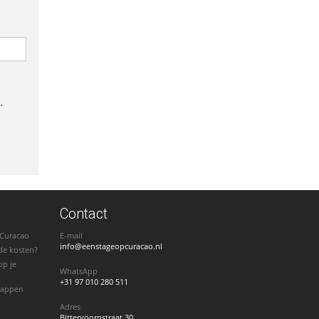
.
Contact
 Curacao
E-mail
info@eenstageopcuracao.nl
de kosten?
op je
WhatsApp
+31 97 010 280 511
stappen
Adres
Bittervoornstraat 30