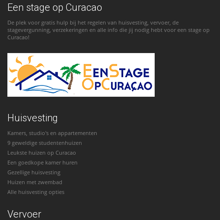
Een stage op Curacao
De plek voor gratis hulp bij het regelen van huisvesting, vervoer, de
stagevergunning, verzekeringen en alle info die jij nodig hebt voor een stage op
Curacao!
Huisvesting
Kamers, studio's en appartementen
9 geweldige studentenhuizen
Leukste huizen op Curacao
Een goedkope kamer huren
Gezellige huisvesting
Huizen met zwembad
Alle huisvesting opties
Vervoer