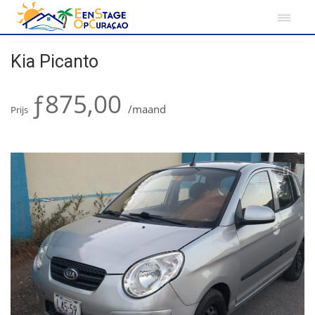
Home
Curacao
Kia Picanto
Kia Picanto
ƒ875,00
/maand
Prijs