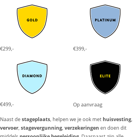
€299,-
€399,-
€499,-
Op aanvraag
Naast de
stageplaats
, helpen we je ook met
huisvesting
,
vervoer
,
stagevergunning
,
verzekeringen
en doen dit
middels
persoonlijke begeleiding
. Daarnaast zijn alle