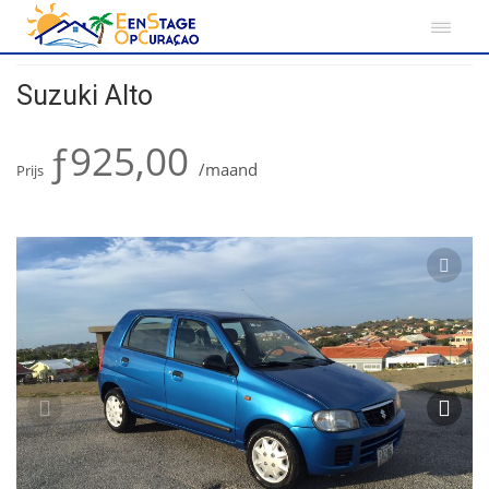
Home
Curacao
Suzuki Alto
Suzuki Alto
ƒ925,00
/maand
Prijs