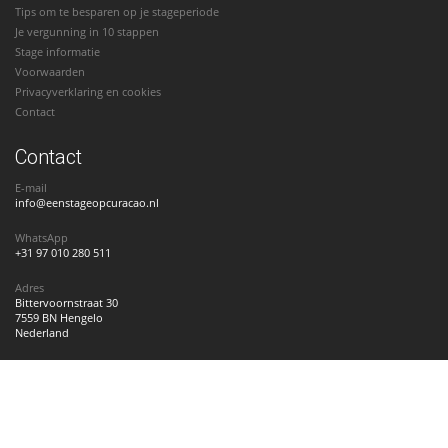
Tips om te besparen op je stageperiode
Je vergunning in 10 stappen
Stage informatie
Voorwaarden
Privacyverklaring en cookies
Contact
Contact
E-mail
info@eenstageopcuracao.nl
WhatsApp
+31 97 010 280 511
Adres
Bittervoornstraat 30
7559 BN Hengelo
Nederland