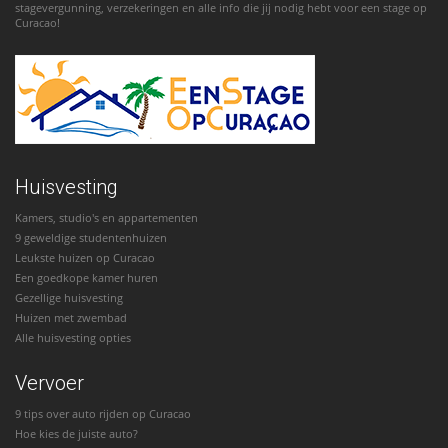
stagevergunning, verzekeringen en alle info die jij nodig hebt voor een stage op
Curacao!
Huisvesting
Kamers, studio's en appartementen
9 geweldige studentenhuizen
Leukste huizen op Curacao
Een goedkope kamer huren
Gezellige huisvesting
Huizen met zwembad
Alle huisvesting opties
Vervoer
9 tips over auto rijden op Curacao
Hoe kies de juiste auto?