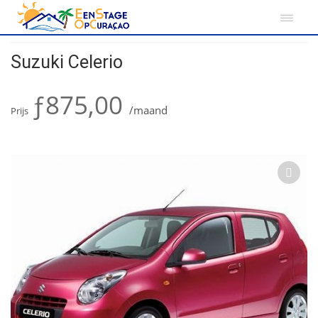
Home
Curacao
Suzuki Celerio
Suzuki Celerio
ƒ875,00
/maand
Prijs