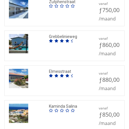
Zutphenstraat
vanaf
ƒ750,00
/maand
Grebbelinieweg
vanaf
ƒ860,00
/maand
Elmesstraat
vanaf
ƒ880,00
/maand
Kaminda Salina
vanaf
ƒ850,00
/maand