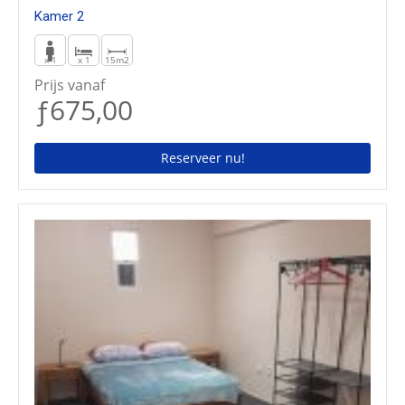
Kamer 2
x 1
x 1
15m2
Prijs vanaf
ƒ675,00
Reserveer nu!