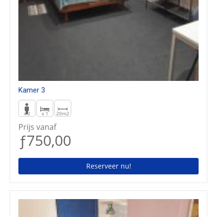
Kamer 3
x 2
x 1
20m2
Prijs vanaf
ƒ750,00
Reserveer nu!