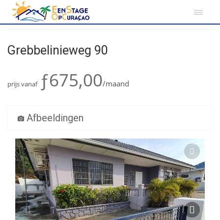
Home
Curacao
Grebbelinieweg 90
Grebbelinieweg 90
ƒ675,00
/maand
prijs vanaf
Afbeeldingen