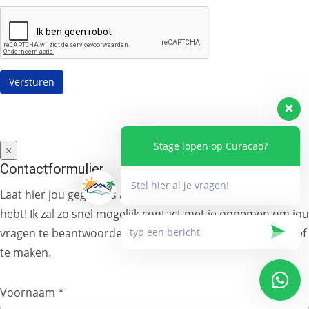
Stage lopen op Curacao?
×
Contactformulier
Stel hier al je vragen!
Laat hier jou gegevens achter en stel alle vragen die je
hebt! Ik zal zo snel mogelijk contact met je opnemen om jou
vragen te beantwoorden en/of jou stageaanvraag definitief
te maken.
Voornaam *