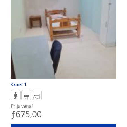
Kamer 1
x 1
x 1
15m2
Prijs vanaf
ƒ675,00