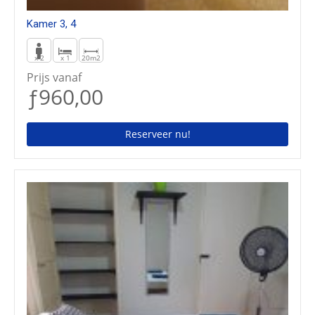
Kamer 3, 4
x 2
x 1
20m2
Prijs vanaf
ƒ960,00
Reserveer nu!