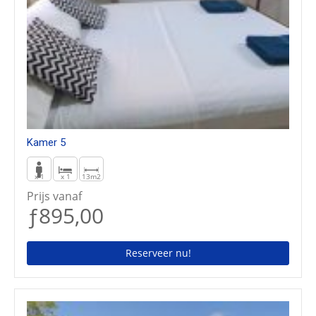
Kamer 5
x 1
x 1
13m2
Prijs vanaf
ƒ895,00
Reserveer nu!