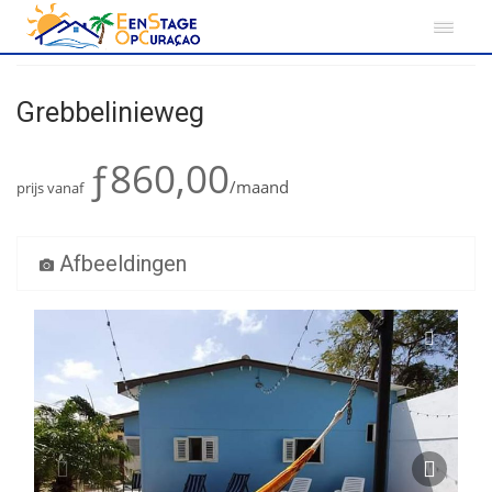
Home
Curacao
Grebbelinieweg
Grebbelinieweg
ƒ860,00
/maand
prijs vanaf
Afbeeldingen