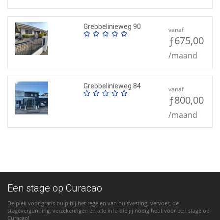
Grebbelinieweg 90
vanaf
ƒ675,00
/maand
Grebbelinieweg 84
vanaf
ƒ800,00
/maand
Een stage op Curacao
De plek voor gratis hulp bij het regelen van huisvesting, vervoer, de
stagevergunning, verzekeringen en alle info die jij nodig hebt voor een stage op
Curacao!