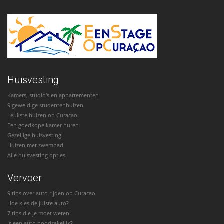
Huisvesting
Kamers, studio's en appartementen
9 geweldige studentenhuizen
Leukste huizen op Curacao
Een goedkope kamer huren
Gezellige huisvesting
Huizen met zwembad
Alle huisvesting opties
Vervoer
9 tips over auto rijden op Curacao
Hoe kies de juiste auto?
7 tips die je moet weten!
Is een auto noodzakelijk?