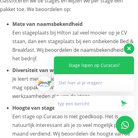
classificeren we de stages en wijzen we per stage een
pakket toe. We beoordelen op:
Mate van naamsbekendheid
Een stageplaats bij Hilton zal veel mooier op je CV
staan, dan een stageplaats bij een onbekende Bed &
Breakfast. Wij beoordelen de naamsbekendheid van
het bedrijf.
Stage lopen op Curacao?
Diversiteit van werkzaamheden
Je leert meer als je zo veel mogelijk werkzaamheden
Stel hier al je vragen!
mag oppakken. Wij beoordelen hoe divers de
werkzaamheden zijn van de stage.
Hoogte van stagevergoeding
Een stage op Curacao is niet goedkoop. Het is
natuurlijk interessant als je zo veel mogelijk per
maand verdiend. Wij beoordelen de hoogte van de