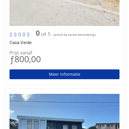
13
0
uit 5
(schrijf de eerste beoordeling )
Casa Verde
Prijs vanaf
ƒ800,00
Meer informatie