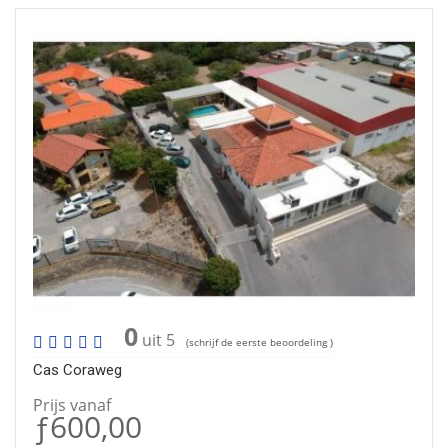
15
0
uit 5
(schrijf de eerste beoordeling )
Cas Coraweg
Prijs vanaf
ƒ600,00