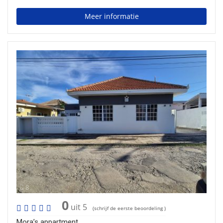
Meer informatie
8
0
uit 5
(schrijf de eerste beoordeling )
Mora’s appartment