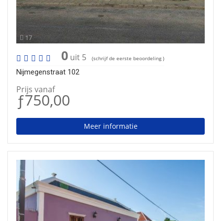
17
0
uit 5
(schrijf de eerste beoordeling )
Nijmegenstraat 102
Prijs vanaf
ƒ750,00
Meer informatie