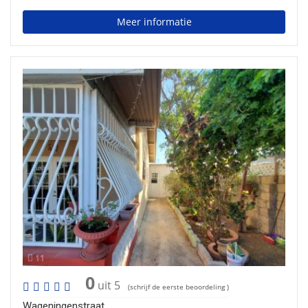
Meer informatie
11
0
uit 5
(schrijf de eerste beoordeling )
Wageningenstraat