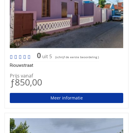
13
0
uit 5
(schrijf de eerste beoordeling )
Riouwstraat
Prijs vanaf
ƒ850,00
Meer informatie