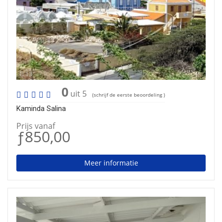
13
0
uit 5
(schrijf de eerste beoordeling )
Kaminda Salina
Prijs vanaf
ƒ850,00
Meer informatie