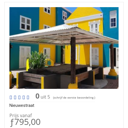
24
0
uit 5
(schrijf de eerste beoordeling )
Nieuwestraat
Prijs vanaf
ƒ795,00