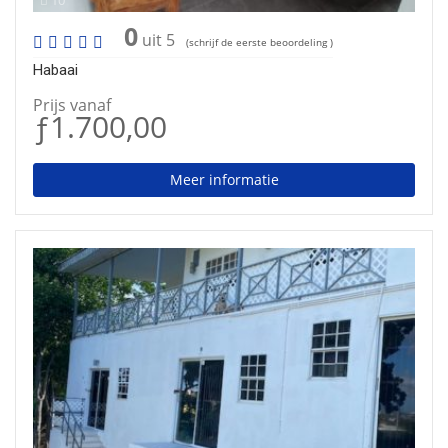
10
0
uit 5
(schrijf de eerste beoordeling )
Habaai
Prijs vanaf
ƒ1.700,00
Meer informatie