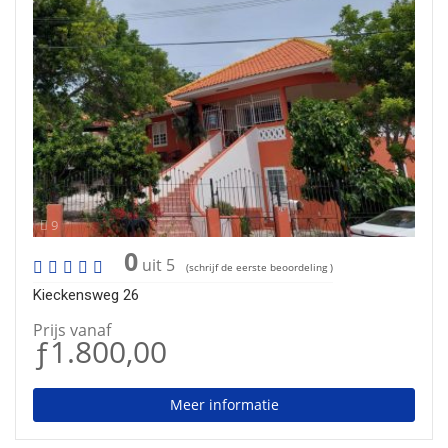
9
0
uit 5
(schrijf de eerste beoordeling )
Kieckensweg 26
Prijs vanaf
ƒ1.800,00
Meer informatie