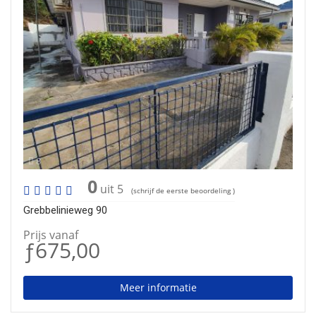
8
0
uit 5
(schrijf de eerste beoordeling )
Grebbelinieweg 90
Prijs vanaf
ƒ675,00
Meer informatie