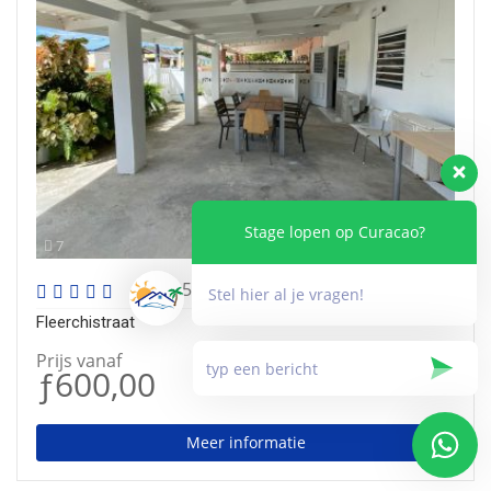
Stage lopen op Curacao?
7
0
uit 5
(schrijf de eerste beoordeling )
Stel hier al je vragen!
Fleerchistraat
Prijs vanaf
ƒ600,00
Meer informatie