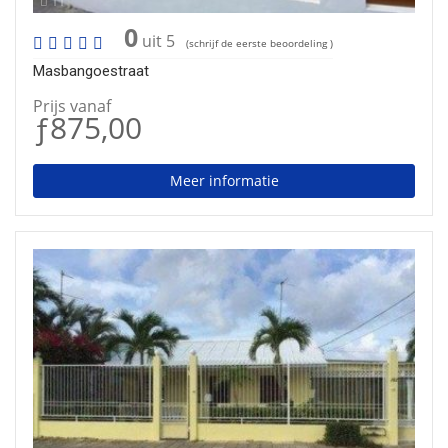
11
0
uit 5
(schrijf de eerste beoordeling )
Masbangoestraat
Prijs vanaf
ƒ875,00
Meer informatie