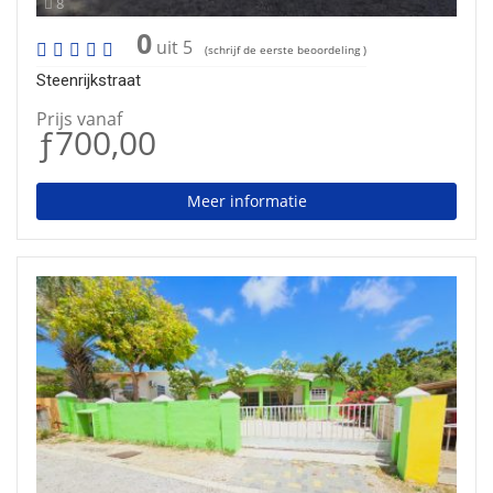
8
0
uit 5
(schrijf de eerste beoordeling )
Steenrijkstraat
Prijs vanaf
ƒ700,00
Meer informatie