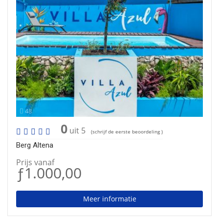
48
0
uit 5
(schrijf de eerste beoordeling )
Berg Altena
Prijs vanaf
ƒ1.000,00
Meer informatie