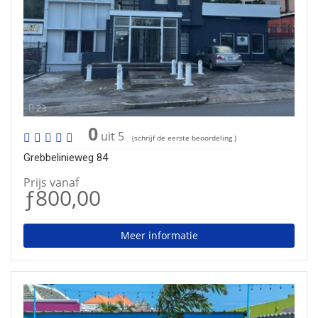
23
0
uit 5
(schrijf de eerste beoordeling )
Grebbelinieweg 84
Prijs vanaf
ƒ800,00
Meer informatie