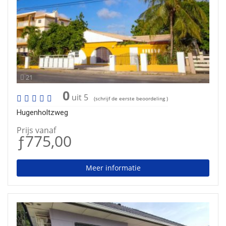
21
0
uit 5
(schrijf de eerste beoordeling )
Hugenholtzweg
Prijs vanaf
ƒ775,00
Meer informatie