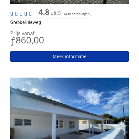
14
4.8
uit 5
(4 beoordelingen )
Grebbelinieweg
Prijs vanaf
ƒ860,00
Meer informatie