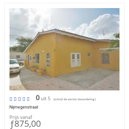
16
0
uit 5
(schrijf de eerste beoordeling )
Nijmegenstraat
Prijs vanaf
ƒ875,00