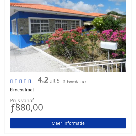
15
4.2
uit 5
(1 Beoordeling )
Elmesstraat
Prijs vanaf
ƒ880,00
Meer informatie