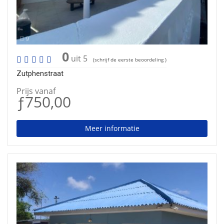
9
0
uit 5
(schrijf de eerste beoordeling )
Zutphenstraat
Prijs vanaf
ƒ750,00
Meer informatie