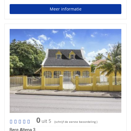
Meer informatie
11
0
uit 5
(schrijf de eerste beoordeling )
Berg Altena 3