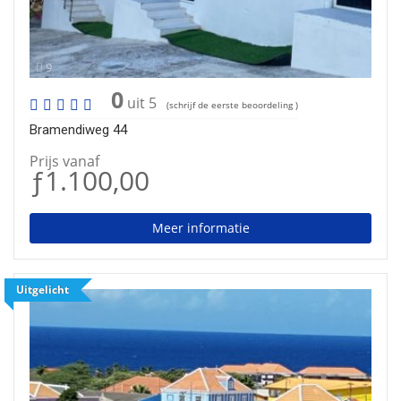
9
0
uit 5
(schrijf de eerste beoordeling )
Bramendiweg 44
Prijs vanaf
ƒ1.100,00
Meer informatie
Uitgelicht