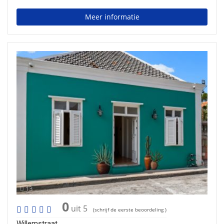
Meer informatie
13
0
uit 5
(schrijf de eerste beoordeling )
Willemstraat