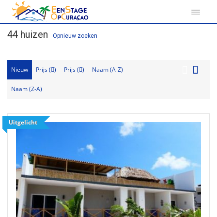
Home
44 huizen
Opnieuw zoeken
Nieuw
Prijs (
)
Prijs (
)
Naam (A-Z)
Naam (Z-A)
Uitgelicht