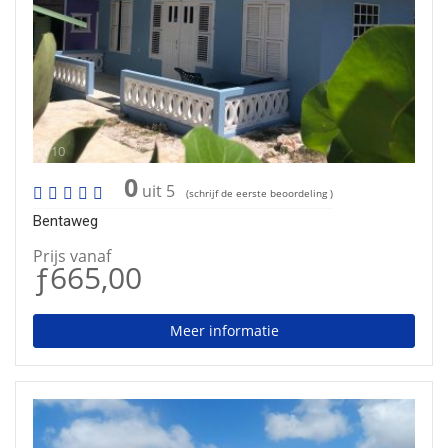
10
0
uit 5
(schrijf de eerste beoordeling )
Bentaweg
Prijs vanaf
ƒ665,00
Meer informatie