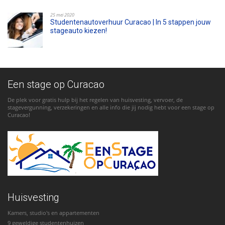
25 mei 2020
Studentenautoverhuur Curacao | In 5 stappen jouw
stageauto kiezen!
Een stage op Curacao
De plek voor gratis hulp bij het regelen van huisvesting, vervoer, de
stagevergunning, verzekeringen en alle info die jij nodig hebt voor een stage op
Curacao!
Huisvesting
Kamers, studio's en appartementen
9 geweldige studentenhuizen