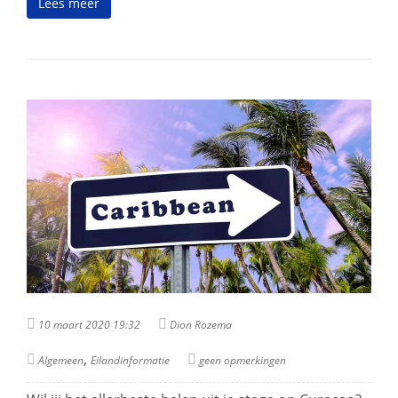
Lees meer
10 maart 2020 19:32
Dion Rozema
,
Algemeen
Eilandinformatie
geen opmerkingen